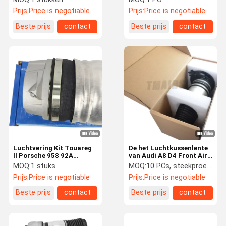
LR052171 voor Waaier
Achter de Lenteblaasbalg
Prijs:
Price is negotiable
Prijs:
Price is negotiable
Rover Sport L405 L494
4F0616001
Beste prijs
contact
Beste prijs
contact
Luchtvering Kit Touareg
De het Luchtkussenlente
II Porsche 958 92A
van Audi A8 D4 Front Air
Luchtveer 7P6616039N
Suspension Spring Bellow
MOQ:
1 stuks
MOQ:
10 PCs, steekproef wordt goedgekeurd
95834305102
4H0616039AD
Prijs:
Price is negotiable
Prijs:
Price is negotiable
Beste prijs
contact
Beste prijs
contact