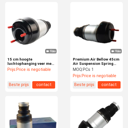
15 cm hoogte
Premium Air Bellow 45cm
luchtophanging veer met
Air Suspension Spring
OEM-type compatibiliteit
1663201313
Prijs:
Price is negotiable
MOQ:
PCs 1
poedercoating afwerking
Prijs:
Price is negotiable
1663201313
Beste prijs
contact
Beste prijs
contact