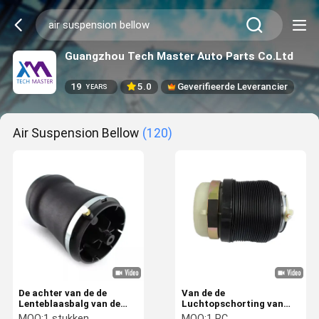
Guangzhou Tech Master Auto Parts Co.Ltd
19
5.0
Geverifieerde Leverancier
YEARS
Air Suspension Bellow
(120)
De achter van de de
Van de de
Lenteblaasbalg van de
Luchtopschorting van
Luchtopschorting Zak
Audi A6 C6 2004-2010
MOQ:
1 stukken
MOQ:
1 PC