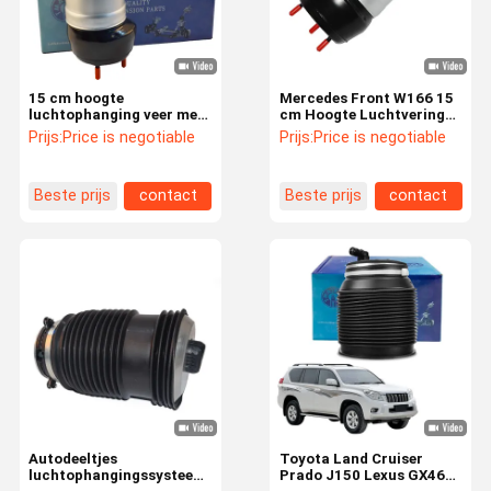
15 cm hoogte
Mercedes Front W166 15
luchtophanging veer met
cm Hoogte Luchtvering
poedercoating afwerking
Veer Voor Directe
Prijs:
Price is negotiable
Prijs:
Price is negotiable
1663201313
Installatie
Beste prijs
contact
Beste prijs
contact
Huis
Producten
Video's
Ongeveer
Ons
Autodeeltjes
Toyota Land Cruiser
luchtophangingssysteem
Prado J150 Lexus GX460