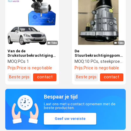
Van de de
De
Drukstuurbekrachtiging
Stuurbekrachtigingpomp
van Mercedes Benz R230
2164600380 van cl W221
MOQ:
PCs 1
MOQ:
10 PCs, steekproef wordt goedgekeurd
W221 W216 ABC de Pomp
W212 van Mercedes Benz
Prijs:
Price is negotiable
Prijs:
Price is negotiable
A0004660900
W216
A0054667401
Beste prijs
contact
Beste prijs
contact
Bespaar je tijd
Laat ons met u contact opnemen met de
beste producten.
Geef uw vereiste