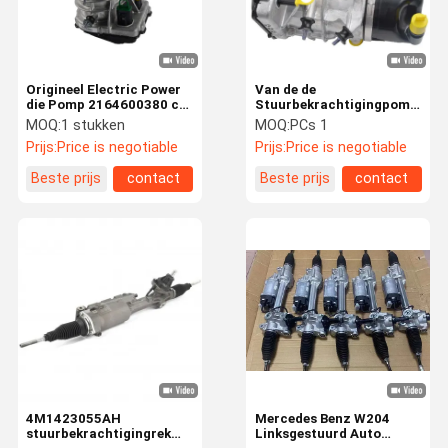
Origineel Electric Power
Van de de
die Pomp 2164600380 cl
Stuurbekrachtigingpomp
W221 S/CLS W212 sturen
van Mercedes Benz W216
MOQ:
1 stukken
MOQ:
PCs 1
van Mercedes Benz W216
W221 W212 OEM
Prijs:
Price is negotiable
Prijs:
Price is negotiable
2164600380 2214600980
Beste prijs
contact
Beste prijs
contact
Huis
Producten
Video's
Ongeveer
Ons
4M1423055AH
Mercedes Benz W204
stuurbekrachtigingrek
Linksgestuurd Auto