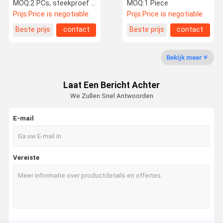
Audi Q7 Q8 Cayennepeper
Steering Rack
MOQ:
2 PCs, steekproef wordt goedgekeurd
MOQ:
1 Piece
Urus
2044602500
Prijs:
Price is negotiable
Prijs:
Price is negotiable
Beste prijs
contact
Beste prijs
contact
Fabrieksreis
Kwaliteitsco
Verzoek Om
Ntrole
Een Citaat
Bekijk meer
De Autodelen van de luchtopschorting
Laat Een Bericht Achter
De Schok van de luchtopschorting
We Zullen Snel Antwoorden
autoschokbreker
E-mail
Auto Koelventilators
Power Lift-poort
Vereiste
Automobielwaterpomp
Elektrische Actuator van de Parkerenrem
Stuurbekrachtigingsrek