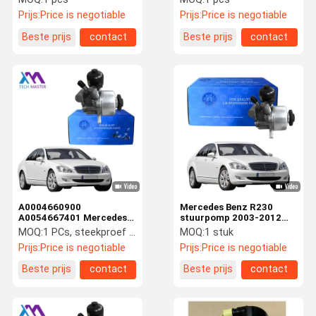
W216 CL-klasse W221
2214600380
Prijs:
Price is negotiable
Prijs:
Price is negotiable
S/CLS-klasse W212 W204
Gegarandeerd
X204 GLK-klasse
Beste prijs
contact
Beste prijs
contact
A0004660900
Mercedes Benz R230
A0054667401 Mercedes
stuurpomp 2003-2012
R230 W221 W216 ABC-
A0004660900
MOQ:
1 PCs, steekproef wordt goedgekeurd
MOQ:
1 stuk
drukpomp en
Prijs:
Price is negotiable
Prijs:
Price is negotiable
besturingspomp
Beste prijs
contact
Beste prijs
contact