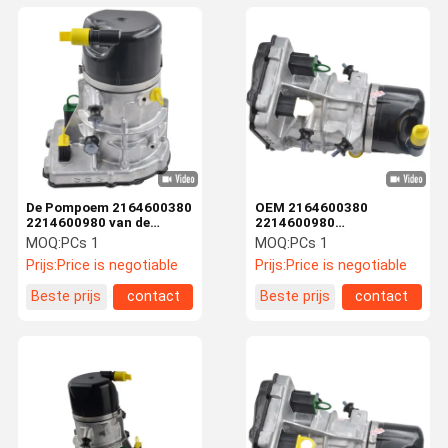
De Pompoem 2164600380
OEM 2164600380
2214600980 van de
2214600980
W216w221
Stuurbekrachtigingpomp
MOQ:
PCs 1
MOQ:
PCs 1
Stuurbekrachtiging
voor de Klasse W221
Prijs:
Price is negotiable
Prijs:
Price is negotiable
2005-2013 van
MERCEDES S
Beste prijs
contact
Beste prijs
contact