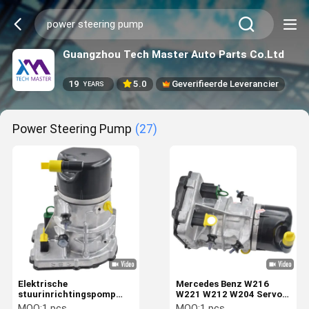
Guangzhou Tech Master Auto Parts Co.Ltd
19
5.0
Geverifieerde Leverancier
YEARS
Power Steering Pump
(27)
Elektrische
Mercedes Benz W216
stuurinrichtingspomp
W221 W212 W204 Servo
Voor Mercedes-Benz
stuurpomp 2164600380
MOQ:
1 pcs
MOQ:
1 pcs