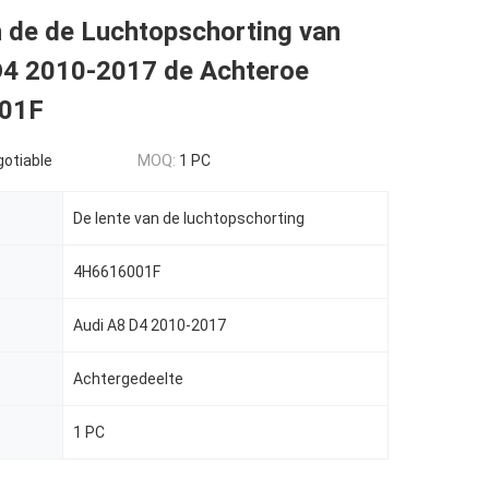
 de de Luchtopschorting van
D4 2010-2017 de Achteroe
01F
gotiable
MOQ:
1 PC
De lente van de luchtopschorting
4H6616001F
Audi A8 D4 2010-2017
Achtergedeelte
1 PC