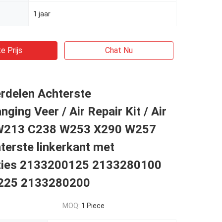
1 jaar
e Prijs
Chat Nu
rdelen Achterste
nging Veer / Air Repair Kit / Air
 W213 C238 W253 X290 W257
erste linkerkant met
ties 2133200125 2133280100
225 2133280200
MOQ:
1 Piece