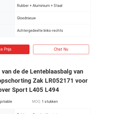
Rubber + Aluminium + Staal
Gloednieuw
Achtergedeelte links-rechts
e Prijs
Chat Nu
 van de de Lenteblaasbalg van
opschorting Zak LR052171 voor
over Sport L405 L494
gotiable
MOQ:
1 stukken