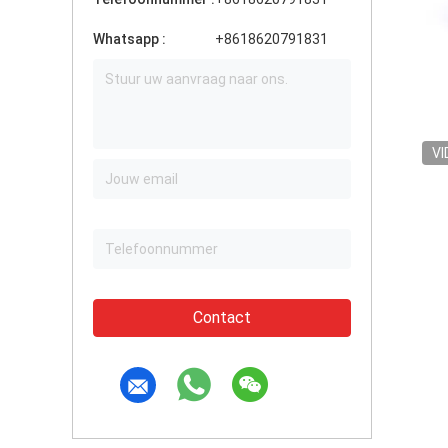
Whatsapp :
+8618620791831
VI
Contact