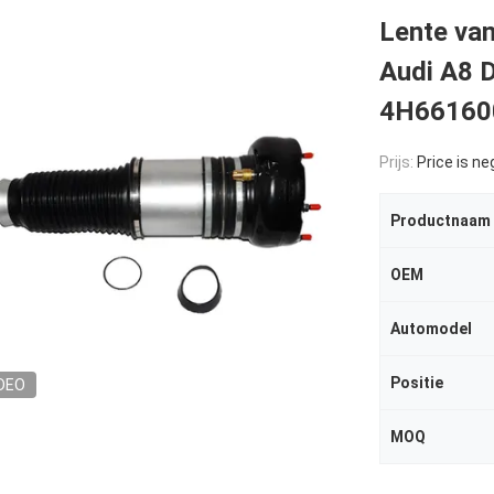
Lente van
Audi A8 
4H66160
Prijs:
Price is ne
Productnaam
OEM
Automodel
Positie
DEO
MOQ