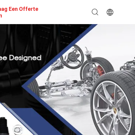
aag Een Offerte
n