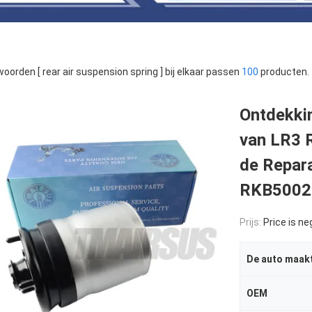
oorden [ rear air suspension spring ] bij elkaar passen
100
producten.
Ontdekki
van LR3 
de Repar
RKB5002
Prijs:
Price is ne
De auto maak
OEM