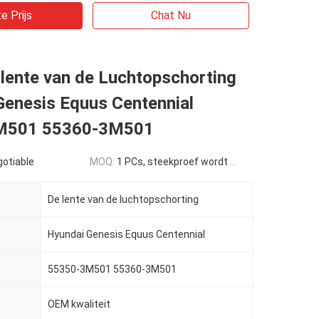
e Prijs
Chat Nu
lente van de Luchtopschorting
Genesis Equus Centennial
M501 55360-3M501
gotiable
MOQ:
1 PCs, steekproef wordt goedgekeurd
De lente van de luchtopschorting
Hyundai Genesis Equus Centennial
55350-3M501 55360-3M501
OEM kwaliteit