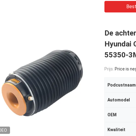
Best
De achter
Hyundai 
55350-3
Prijs:
Price is ne
Podcustnaam
Automodel
OEM
Kwaliteit
DEO