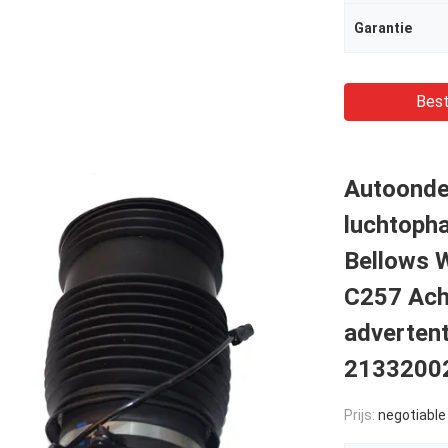
Garantie
Best
Autoonde
luchtopha
Bellows
C257 Acht
adverten
2133200
Prijs:
negotiable