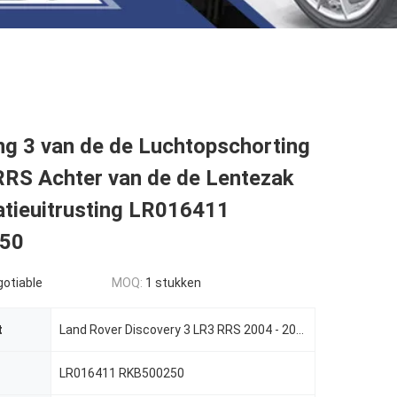
ng 3 van de de Luchtopschorting
RRS Achter van de de Lentezak
atieuitrusting LR016411
50
gotiable
MOQ:
1 stukken
t
Land Rover Discovery 3 LR3 RRS 2004 - 2013
LR016411 RKB500250