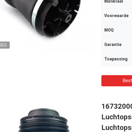
Materiaal
Voorwaarde
MOQ
Garantie
DEO
Toepassing
Best
16732000
Luchtops
Luchtops