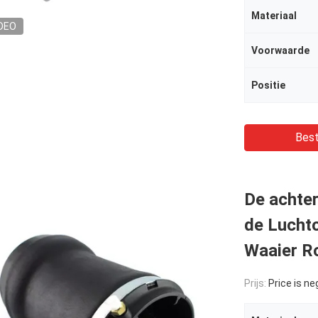
Materiaal
DEO
Voorwaarde
Positie
Best
De achter
de Lucht
Waaier R
Prijs:
Price is ne