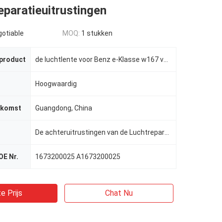
paratieuitrustingen
gotiable
MOQ:
1 stukken
 product
de luchtlente voor Benz e-Klasse w167 van Mercedes
Hoogwaardig
rkomst
Guangdong, China
De achteruitrustingen van de Luchtreparatie voor Mercedes-Benz W167
OE Nr.
1673200025 A1673200025
e Prijs
Chat Nu