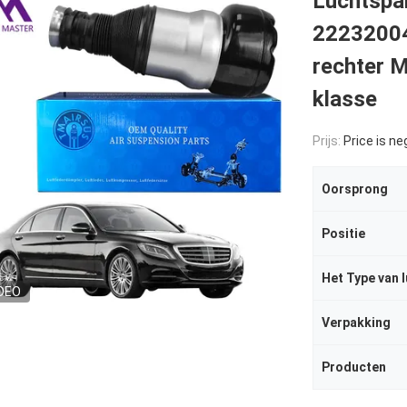
Luchtspa
22232004
rechter 
klasse
Prijs:
Price is ne
Oorsprong
Positie
Het Type van 
DEO
Verpakking
Producten