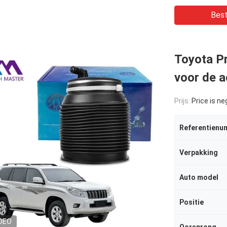
Best
Toyota P
voor de a
Prijs:
Price is ne
Referentienu
Verpakking
Auto model
Positie
DEO