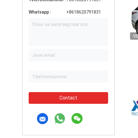
Whatsapp :
+8618620791831
VI
Contact