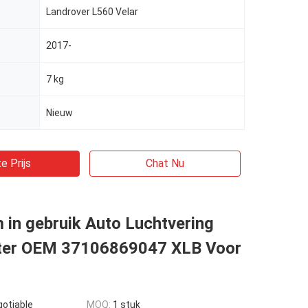
Landrover L560 Velar
2017-
7 kg
Nieuw
e Prijs
Chat Nu
in gebruik Auto Luchtvering
ter OEM 37106869047 XLB Voor
gotiable
MOQ:
1 stuk