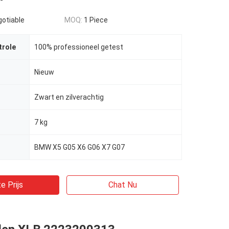
gotiable
MOQ:
1 Piece
trole
100% professioneel getest
Nieuw
Zwart en zilverachtig
7 kg
BMW X5 G05 X6 G06 X7 G07
e Prijs
Chat Nu