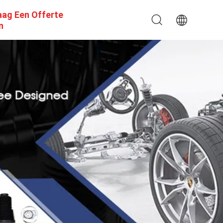
aag Een Offerte
n