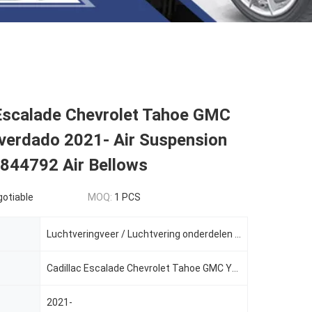
 Escalade Chevrolet Tahoe GMC
lverdado 2021- Air Suspension
4844792 Air Bellows
gotiable
MOQ:
1 PCS
Luchtveringveer / Luchtvering onderdelen / Luchtveringsysteem / Auto onderdelen / Luchtbalg / Lucht
Cadillac Escalade Chevrolet Tahoe GMC Yukon Silverdado 2021-
2021-