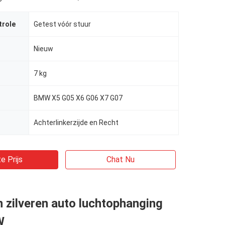
trole
Getest vóór stuur
Nieuw
7 kg
BMW X5 G05 X6 G06 X7 G07
Achterlinkerzijde en Recht
e Prijs
Chat Nu
 zilveren auto luchtophanging
W