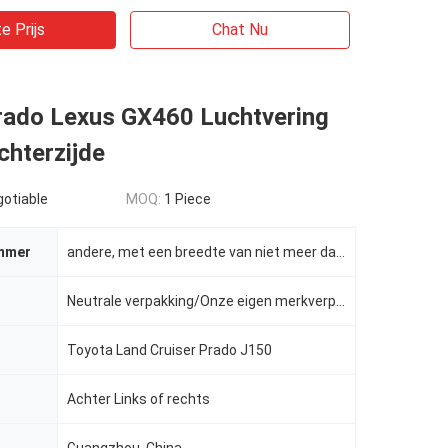
e Prijs
Chat Nu
rado Lexus GX460 Luchtvering
chterzijde
gotiable
MOQ:
1 Piece
mmer
andere, met een breedte van niet meer dan 50 mm
Neutrale verpakking/Onze eigen merkverpakking
Toyota Land Cruiser Prado J150
Achter Links of rechts