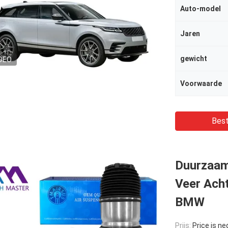
Auto-model
Jaren
gewicht
DEO
Voorwaarde
Best
Duurzaam 
Veer Ach
BMW
Prijs:
Price is ne