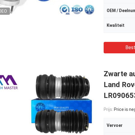
OEM / Deelnu
DEO
Kwaliteit
Best
Zwarte au
Land Rov
LR09065
Prijs:
Price is ne
Vervoer