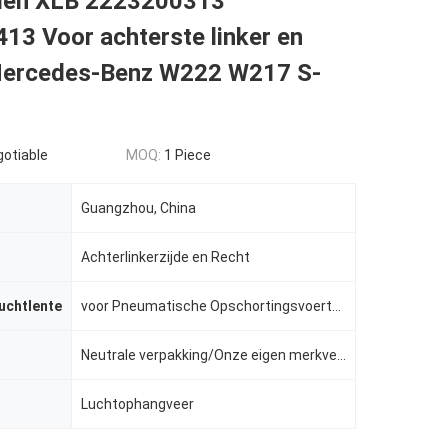
len XLB 2223200313
13 Voor achterste linker en
Mercedes-Benz W222 W217 S-
gotiable
MOQ:
1 Piece
Guangzhou, China
Achterlinkerzijde en Recht
luchtlente
voor Pneumatische Opschortingsvoertuigen
Neutrale verpakking/Onze eigen merkverpakking
Luchtophangveer