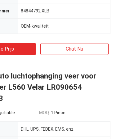
mmer
84844792 XLB
OEM-kwaliteit
e Prijs
Chat Nu
to luchtophanging veer voor
er L560 Velar LR090654
3
gotiable
MOQ:
1 Piece
DHL, UPS, FEDEX, EMS, enz.