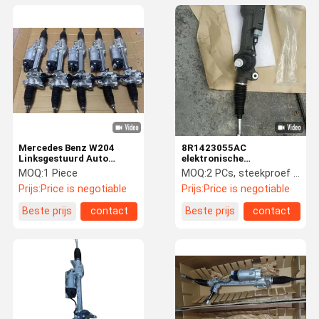
Mercedes Benz W204
8R1423055AC
Linksgestuurd Auto
elektronische
Steering Rack
AutostuurbekrachtigingVersn
MOQ:
1 Piece
MOQ:
2 PCs, steekproef wordt goedgekeurd
2044602500
voor Audi Q5
Prijs:
Price is negotiable
Prijs:
Price is negotiable
Beste prijs
contact
Beste prijs
contact