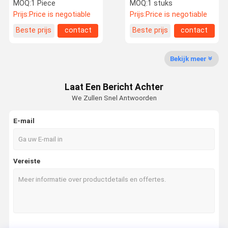
Volvo XC60 XC90 S90
Voor W218 A2184605000
MOQ:
1 Piece
MOQ:
1 stuks
Autosturingregeling
Prijs:
Price is negotiable
Prijs:
Price is negotiable
Beste prijs
contact
Beste prijs
contact
Fabrieksreis
Kwaliteitsco
Verzoek Om
Ntrole
Een Citaat
Bekijk meer
De Autodelen van de luchtopschorting
Laat Een Bericht Achter
De Schok van de luchtopschorting
We Zullen Snel Antwoorden
autoschokbreker
E-mail
Auto Koelventilators
Power Lift-poort
Vereiste
Automobielwaterpomp
Elektrische Actuator van de Parkerenrem
Stuurbekrachtigingsrek