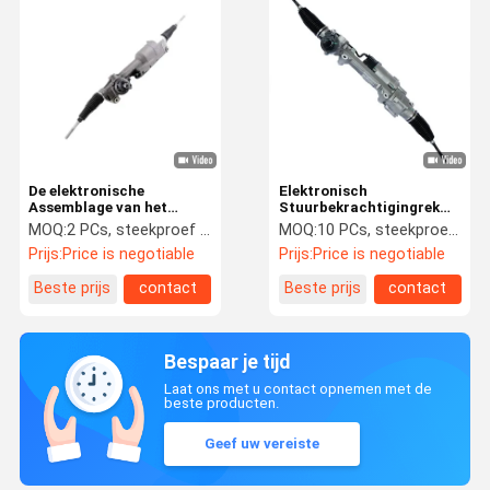
De elektronische
Elektronisch
Assemblage van het
Stuurbekrachtigingrek
Stuurbekrachtigingrek
voor Oem 2184602900
MOQ:
2 PCs, steekproef wordt goedgekeurd
MOQ:
10 PCs, steekproef wordt goedgekeurd
voor Audi Q5
2184605600 van
Prijs:
Price is negotiable
Prijs:
Price is negotiable
8R1423055AE 8R1423055
Mercedes Benz C218
Beste prijs
contact
Beste prijs
contact
Bespaar je tijd
Laat ons met u contact opnemen met de
beste producten.
Geef uw vereiste