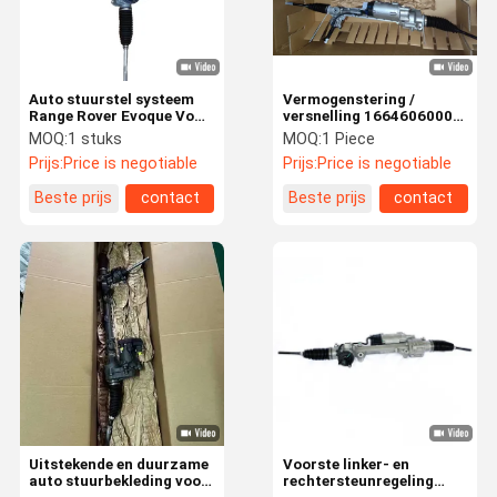
Auto stuurstel systeem
Vermogenstering /
Range Rover Evoque Voor
versnelling 1664606000
links en rechts stuurstel
voor Mercedes Benz
MOQ:
1 stuks
MOQ:
1 Piece
stuurstel LR108397
W166 Linksgestuurd
Prijs:
Price is negotiable
Prijs:
Price is negotiable
LR128495 LR041415
Beste prijs
contact
Beste prijs
contact
Huis
Producten
Video's
Ongeveer
Ons
Uitstekende en duurzame
Voorste linker- en
auto stuurbekleding voor
rechtersteunregeling