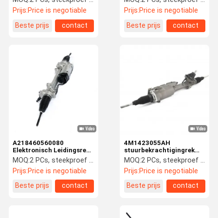
van Audi A4 Avant
voor Audi A4 B7 B6 8E S4
Prijs:
Price is negotiable
Prijs:
Price is negotiable
Beste prijs
contact
Beste prijs
contact
A218460560080
4M1423055AH
Elektronisch Leidingsrek
stuurbekrachtigingrek
Mercedes Benz W218
Audi Q7 Q8 Cayennepeper
MOQ:
2 PCs, steekproef wordt goedgekeurd
MOQ:
2 PCs, steekproef wordt goedgekeurd
Urus
Prijs:
Price is negotiable
Prijs:
Price is negotiable
Beste prijs
contact
Beste prijs
contact