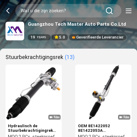
Guangzhou Tech Master Auto Parts Co.Ltd
19
5.0
Geverifieerde Leverancier
YEARS
Stuurbekrachtigingsrek
(13)
Hydraulisch de
OEM 8E1422052
Stuurbekrachtigingrek
8E1422053A
8E1422066T 8E1422053A
Stuurbekrachtigingrek
MOQ:
2 PCs, steekproef wordt goedgekeurd
MOQ:
2 PCs, steekproef wordt goedgekeurd