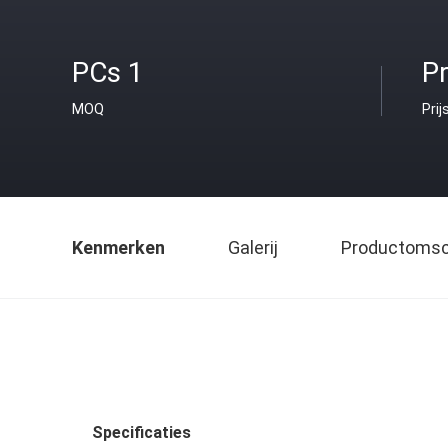
PCs 1
Pr
MOQ
Prij
Kenmerken
Galerij
Productomsch
Specificaties