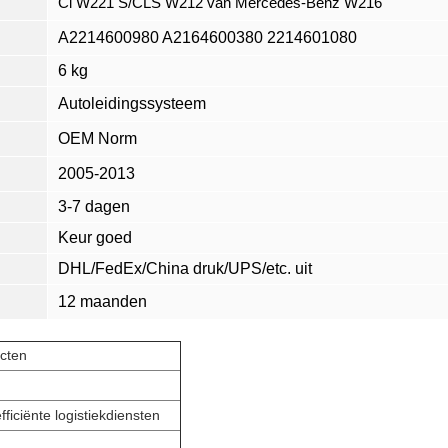
Cl W221 S/CLS W212 van Mercedes-Benz W216
A2214600980 A2164600380 2214601080
6 kg
Autoleidingssysteem
OEM Norm
2005-2013
3-7 dagen
Keur goed
DHL/FedEx/China druk/UPS/etc. uit
12 maanden
ucten
fficiënte logistiekdiensten