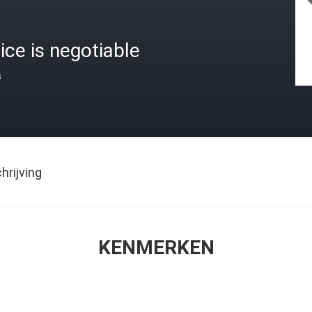
ice is negotiable
s
rijving
KENMERKEN