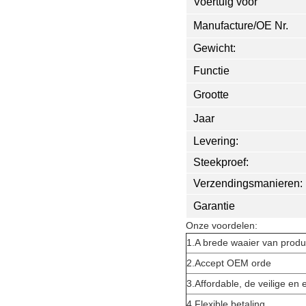
Voertuig voor
Manufacture/OE Nr.
Gewicht:
Functie
Grootte
Jaar
Levering:
Steekproef:
Verzendingsmanieren:
Garantie
Onze voordelen:
1.A brede waaier van prod
2.Accept OEM orde
3.Affordable, de veilige en e
4.Flexible betaling