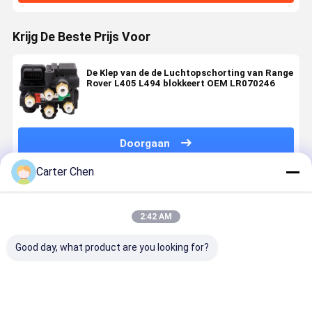
Krijg De Beste Prijs Voor
De Klep van de de Luchtopschorting van Range
Rover L405 L494 blokkeert OEM LR070246
Doorgaan
Carter Chen
Geadviseerde Producten
2:42 AM
Good day, what product are you looking for?
Tech Master
Hoogwaardige
Voor Range
Voor en
2203200258
A2113200158
Rover Sport
achter
Luchtophanging
A2113200258
L405 L494
luchtverin