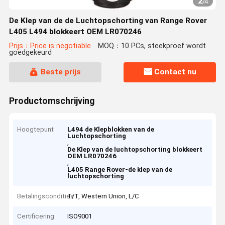
2
/
4
De Klep van de de Luchtopschorting van Range Rover
L405 L494 blokkeert OEM LR070246
Prijs：Price is negotiable
MOQ：10 PCs, steekproef wordt
goedgekeurd
Beste prijs
Contact nu
Productomschrijving
Hoogtepunt
L494 de Klepblokken van de
Luchtopschorting
,
De Klep van de luchtopschorting blokkeert
OEM LR070246
,
L405 Range Rover-de klep van de
luchtopschorting
Betalingscondities
T/T, Western Union, L/C
Certificering
ISO9001