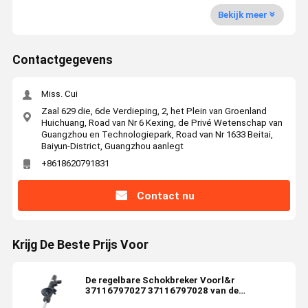
Bekijk meer
Contactgegevens
Miss. Cui
Zaal 629 die, 6de Verdieping, 2, het Plein van Groenland
Huichuang, Road van Nr 6 Kexing, de Privé Wetenschap van
Guangzhou en Technologiepark, Road van Nr 1633 Beitai,
Baiyun-District, Guangzhou aanlegt
+8618620791831
Contact nu
Krijg De Beste Prijs Voor
De regelbare Schokbreker Voorl&r
37116797027 37116797028 van de
Luchtopschorting voor BMW F25