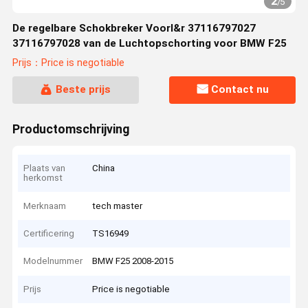
2
/
5
De regelbare Schokbreker Voorl&r 37116797027
37116797028 van de Luchtopschorting voor BMW F25
Prijs：Price is negotiable
Beste prijs
Contact nu
Productomschrijving
Plaats van
China
herkomst
Merknaam
tech master
Certificering
TS16949
Modelnummer
BMW F25 2008-2015
Prijs
Price is negotiable