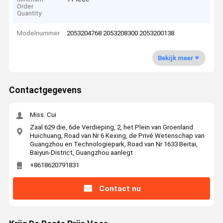
Order
Quantity
Modelnummer
2053204768 2053208300 2053200138
Bekijk meer
Contactgegevens
Miss. Cui
Zaal 629 die, 6de Verdieping, 2, het Plein van Groenland
Huichuang, Road van Nr 6 Kexing, de Privé Wetenschap van
Guangzhou en Technologiepark, Road van Nr 1633 Beitai,
Baiyun-District, Guangzhou aanlegt
+8618620791831
Contact nu