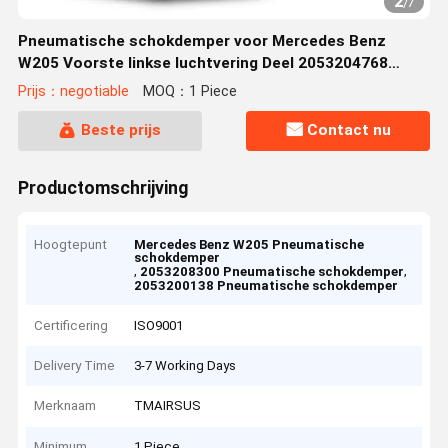
2
/
7
Pneumatische schokdemper voor Mercedes Benz
W205 Voorste linkse luchtvering Deel 2053204768
2053208300 2053200138 2053206500
Prijs：negotiable
MOQ：1 Piece
Beste prijs
Contact nu
Productomschrijving
Hoogtepunt
Mercedes Benz W205 Pneumatische
schokdemper
,
,
2053208300 Pneumatische schokdemper
2053200138 Pneumatische schokdemper
Certificering
ISO9001
Delivery Time
3-7 Working Days
Merknaam
TMAIRSUS
Minimum
1 Piece