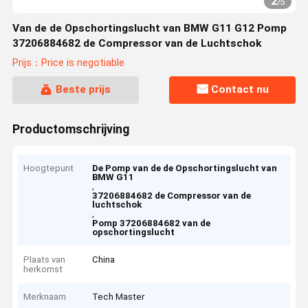
2
/
5
Van de de Opschortingslucht van BMW G11 G12 Pomp
37206884682 de Compressor van de Luchtschok
Prijs：Price is negotiable
Beste prijs
Contact nu
Productomschrijving
Hoogtepunt
De Pomp van de de Opschortingslucht van
BMW G11
,
37206884682 de Compressor van de
luchtschok
,
Pomp 37206884682 van de
opschortingslucht
Plaats van
China
herkomst
Merknaam
Tech Master