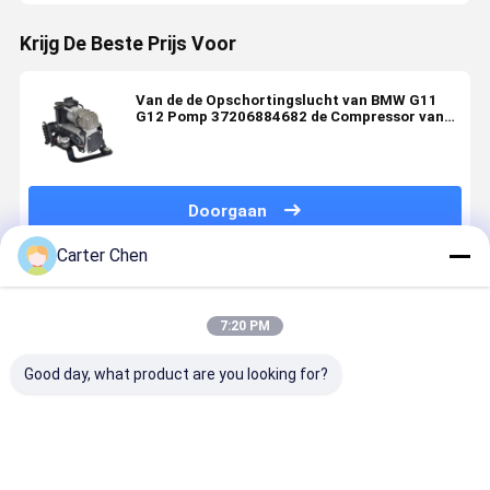
Krijg De Beste Prijs Voor
Van de de Opschortingslucht van BMW G11
G12 Pomp 37206884682 de Compressor van
de Luchtschok
Doorgaan
Carter Chen
Geadviseerde Producten
7:20 PM
Good day, what product are you looking for?
LR069691 Air
Vervaardiging
Draagbare
Hoogwaard
Suspension
van
6KG A8 S8
luchtcomp
Compressor
elektrische
(D4,4H) A7
ophanging 