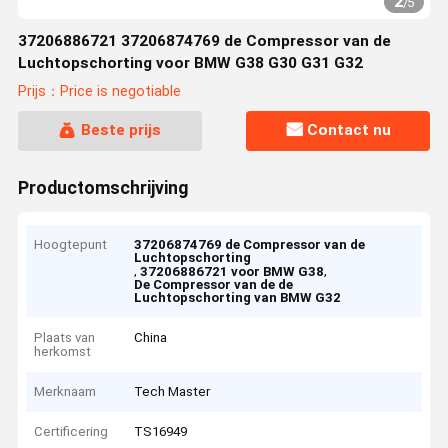
2
/
5
37206886721 37206874769 de Compressor van de
Luchtopschorting voor BMW G38 G30 G31 G32
Prijs：Price is negotiable
Beste prijs
Contact nu
Productomschrijving
Hoogtepunt
37206874769 de Compressor van de
Luchtopschorting
,
,
37206886721 voor BMW G38
De Compressor van de de
Luchtopschorting van BMW G32
Plaats van
China
herkomst
Merknaam
Tech Master
Certificering
TS16949