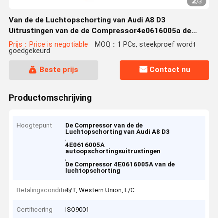
2
/
3
Van de de Luchtopschorting van Audi A8 D3
Uitrustingen van de de Compressor4e0616005a de
Autoopschorting
Prijs：Price is negotiable
MOQ：1 PCs, steekproef wordt
goedgekeurd
Beste prijs
Contact nu
Productomschrijving
Hoogtepunt
De Compressor van de de
Luchtopschorting van Audi A8 D3
,
4E0616005A
autoopschortingsuitrustingen
,
De Compressor 4E0616005A van de
luchtopschorting
Betalingscondities
T/T, Western Union, L/C
Certificering
ISO9001