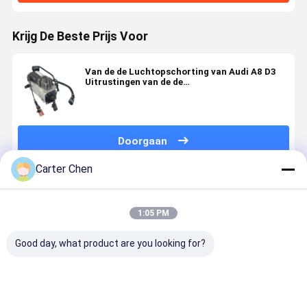
Krijg De Beste Prijs Voor
Van de de Luchtopschorting van Audi A8 D3
Uitrustingen van de de
Compressor4e0616005a de Autoopschorting
Doorgaan
Carter Chen
Geadviseerde Producten
1:05 PM
Good day, what product are you looking for?
LR069691 Air
Vervaardiging
Draagbare
Hoogwaard
Suspension
van
6KG A8 S8
luchtcomp
Compressor
elektrische
(D4,4H) A7
ophanging 