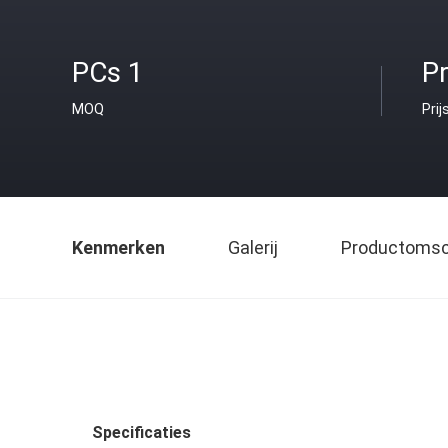
PCs 1
Pr
MOQ
Prij
Kenmerken
Galerij
Productomsch
Specificaties