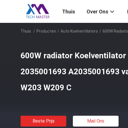
Thuis
Over Ons
Thuis
/
Producten
/
Auto Koelventilators
/
600W Radiato
600W radiator Koelventilator
2035001693 A2035001693 va
W203 W209 C
Beste Prijs
Mail Ons