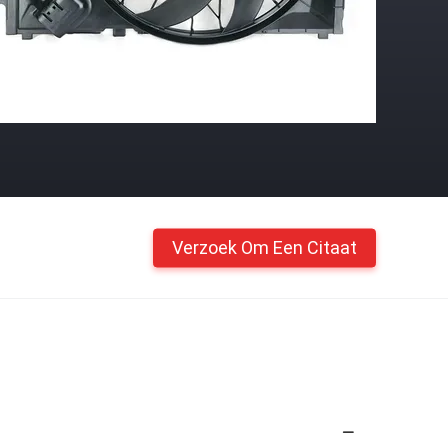
Verzoek Om Een Citaat