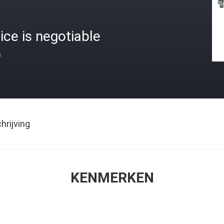
ice is negotiable
s
rijving
KENMERKEN