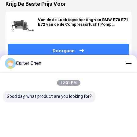
Krijg De Beste Prijs Voor
Van de de Luchtopschorting van BMW E70 E71
E72 van de de Compressorlucht Pomp
37206799419 37206859714 37206789938
Doorgaan
Carter Chen
Geadviseerde Producten
12:31 PM
Good day, what product are you looking for?
LR069691 Air
Vervaardiging
Draagbare
Hoogwaard
Suspension
van
6KG A8 S8
luchtcomp
Compressor
elektrische
(D4,4H) A7
ophanging 
Pump voor
motoren voor
S7A6C7 A6
klasse S
Land Rover
het gebruik in
AlIRoad
W222 V22
Beste prijs
Beste prijs
Beste prijs
Beste pri