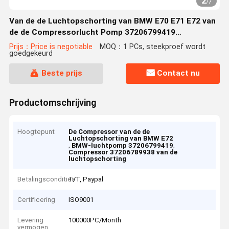
2
/
7
Van de de Luchtopschorting van BMW E70 E71 E72 van
de de Compressorlucht Pomp 37206799419
37206859714 37206789938
Prijs：Price is negotiable
MOQ：1 PCs, steekproef wordt
goedgekeurd
Beste prijs
Contact nu
Productomschrijving
Hoogtepunt
De Compressor van de de
Luchtopschorting van BMW E72
,
,
BMW-luchtpomp 37206799419
Compressor 37206789938 van de
luchtopschorting
Betalingscondities
T/T, Paypal
Certificering
ISO9001
Levering
100000PC/Month
vermogen