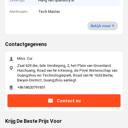
Levertijd
Hang van quanatity af
Merknaam
Tech Master
Bekijk meer
Contactgegevens
Miss. Cui
Zaal 629 die, 6de Verdieping, 2, het Plein van Groenland
Huichuang, Road van Nr 6 Kexing, de Privé Wetenschap van
Guangzhou en Technologiepark, Road van Nr 1633 Beitai,
Baiyun-District, Guangzhou aanlegt
+8618620791831
Contact nu
Krijg De Beste Prijs Voor