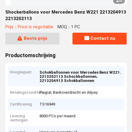
2
/
4
Shockerballons voor Mercedes Benz W221 2213204913
2213202113
Prijs：Price is negotiable
MOQ：1 PC
Beste prijs
Contact nu
Productomschrijving
Hoogtepunt
,
Schokballonnen voor Mercedes Benz W221
,
2213202113 Schockballonnen
2213204913 Schokballonnen
Betalingscondities
Paypal, Bankoverdracht en Alipay
Certificering
TS16949
Levering
8000 PCs per maand
vermogen