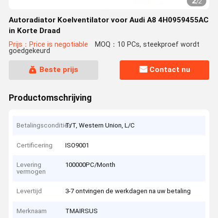
2
/
2
Autoradiator Koelventilator voor Audi A8 4H0959455AC
in Korte Draad
Prijs：Price is negotiable
MOQ：10 PCs, steekproef wordt
goedgekeurd
Beste prijs
Contact nu
Productomschrijving
Betalingscondities
T/T, Western Union, L/C
Certificering
ISO9001
Levering
100000PC/Month
vermogen
Levertijd
3-7 ontvingen de werkdagen na uw betaling
Merknaam
TMAIRSUS