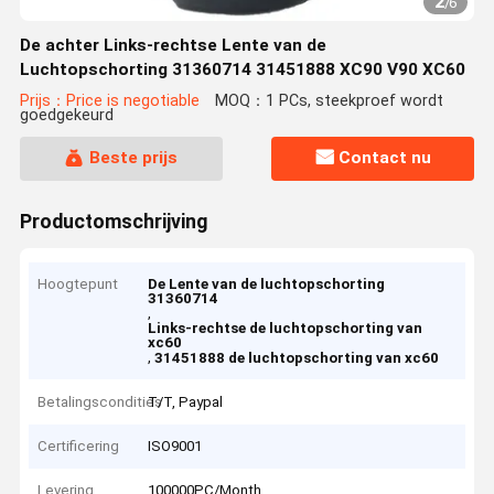
2
/
6
De achter Links-rechtse Lente van de
Luchtopschorting 31360714 31451888 XC90 V90 XC60
Prijs：Price is negotiable
MOQ：1 PCs, steekproef wordt
goedgekeurd
Beste prijs
Contact nu
Productomschrijving
Hoogtepunt
De Lente van de luchtopschorting
31360714
,
Links-rechtse de luchtopschorting van
xc60
,
31451888 de luchtopschorting van xc60
Betalingscondities
T/T, Paypal
Certificering
ISO9001
Levering
100000PC/Month