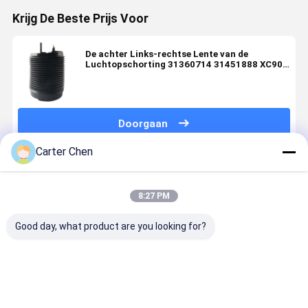
Krijg De Beste Prijs Voor
De achter Links-rechtse Lente van de
Luchtopschorting 31360714 31451888 XC90
V90 XC60
Doorgaan
Carter Chen
Geadviseerde Producten
8:27 PM
Good day, what product are you looking for?
Hoge
Verstelbare
Voor
Hoogwaard
kwaliteit en
voorste
Mercedes
auto
laagste prijs
luchtophangingsdemper
Maybach
onderdeel
voor Porsche
voor Jeep
W240
luchtopha