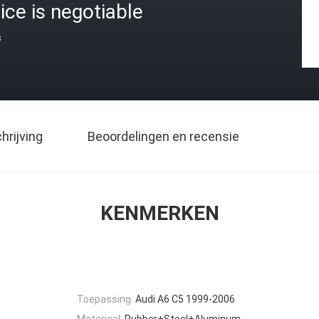
ice is negotiable
s
rijving
Beoordelingen en recensie
KENMERKEN
Toepassing:
Audi A6 C5 1999-2006
Materiaal:
Rubber+Steel+Aluminum