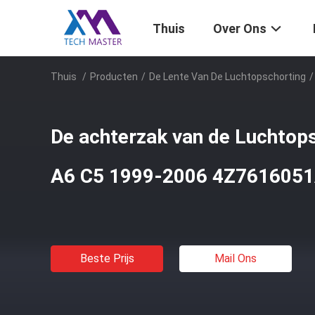
Thuis
Over Ons
Thuis
/
Producten
/
De Lente Van De Luchtopschorting
/
De achterzak van de Luchtops
A6 C5 1999-2006 4Z761605
Beste Prijs
Mail Ons