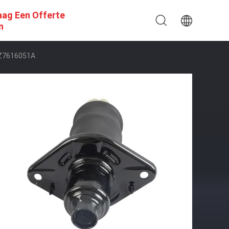
aag Een Offerte
n
4Z7616051A