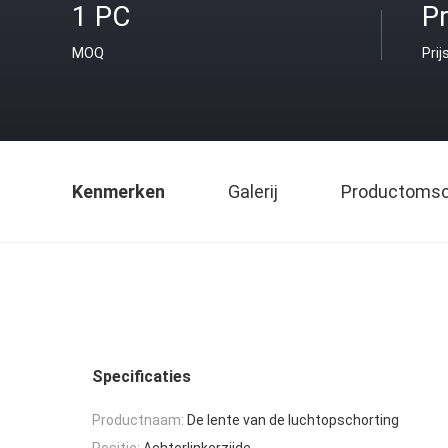
1 PC
Pr
MOQ
Prij
Kenmerken
Galerij
Productomsch
Specificaties
Productnaam:
De lente van de luchtopschorting
Positie:
Achterlinkerzijde