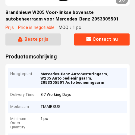
2
/
2
Brandnieuw W205 Voor-linkse bovenste
autobeheerraam voor Mercedes-Benz 2053305501
Prijs：Price is negotiable
MOQ：1 pc
Beste prijs
Contact nu
Productomschrijving
Hoogtepunt
,
Mercedes-Benz Autobesturingarm
,
W205 Auto bedieningsarm
2053305501 Auto bedieningsarm
Delivery Time
3-7 Working Days
Merknaam
TMAIRSUS
Minimum
1 pc
Order
Quantity