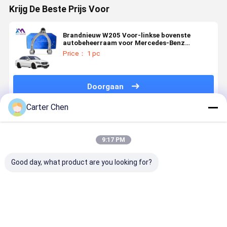
Krijg De Beste Prijs Voor
Brandnieuw W205 Voor-linkse bovenste
autobeheerraam voor Mercedes-Benz
2053305501
Price： 1 pc
Doorgaan
Carter Chen
Geadviseerde Producten
9:17 PM
Good day, what product are you looking for?
Achterste
Achterste
31126879843
31306866
ophangingsbesturingsarmen,
draagarm
Front
Voorste
koppelingen
31126879844
Spanningsregelaar
linkse
en
voor BMW X1,
Arm Mount
stabilisato
kogelgewrichten
X2 F39 F40
Link voor
voor BMW
Beste prijs
Beste prijs
Beste prijs
Beste pri