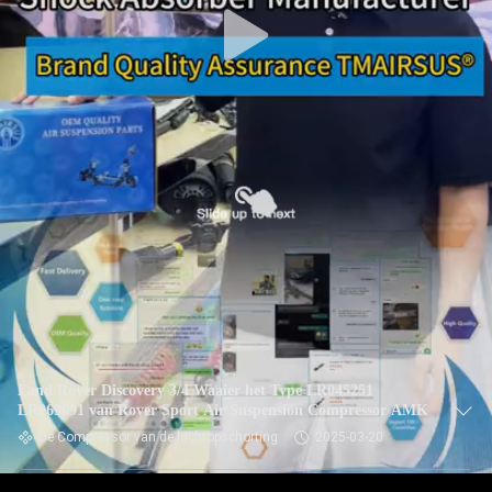
Land Rover Discovery 3/4 Waaier het Type LR045251
LR069691 van Rover Sport Air Suspension Compressor AMK
De Compressor van de luchtopschorting
2025-03-20