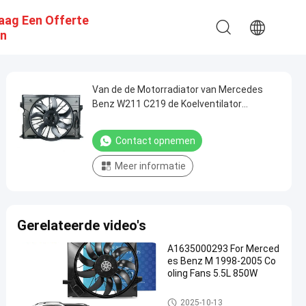
aag Een Offerte
n
Van de de Motorradiator van Mercedes
Benz W211 C219 de Koelventilator
A2115001693 A2115000593 A2115000693
600W
Contact opnemen
Meer informatie
Gerelateerde video's
A1635000293 For Merced
es Benz M 1998-2005 Co
oling Fans 5.5L 850W
Auto Koelventilators
2025-10-13