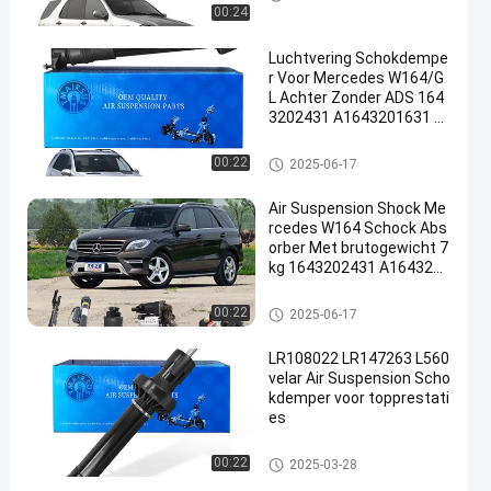
00:24
Luchtvering Schokdempe
r Voor Mercedes W164/G
L Achter Zonder ADS 164
3202431 A1643201631 1
643202631
De Schok van de luchtopschor
00:22
2025-06-17
ting
Air Suspension Shock Me
rcedes W164 Schock Abs
orber Met brutogewicht 7
kg 1643202431 A1643201
631 1643202631
De Schok van de luchtopschor
00:22
2025-06-17
ting
LR108022 LR147263 L560
velar Air Suspension Scho
kdemper voor topprestati
es
De Schok van de luchtopschor
00:22
2025-03-28
ting