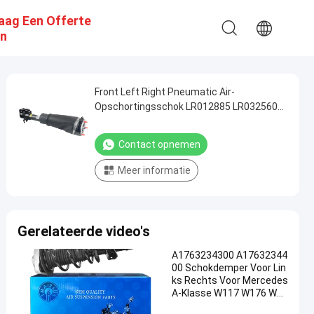
aag Een Offerte
n
Front Left Right Pneumatic Air-
Opschortingsschok LR012885 LR032560
voor Range Rover III HSE Vogue
Contact opnemen
Meer informatie
Gerelateerde video's
A1763234300 A17632344
00 Schokdemper Voor Lin
ks Rechts Voor Mercedes
A-Klasse W117 W176 W24
6