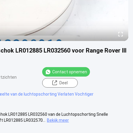
schok LR012885 LR032560 voor Range Rover III
Contact opnemen
itzichten
Deel
elte van de luchtopschorting Verlaten Vochtiger
Schok LR012885 LR032560 van de Luchtopschorting Snelle
ft LR012885 LR032570...
Bekijk meer