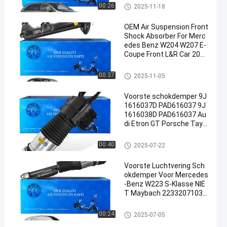
De Schok van de luchtopschor
00:26
2025-11-18
ting
OEM Air Suspension Front
Shock Absorber For Merc
edes Benz W204 W207 E-
Coupe Front L&R Car 2043
230900 2043231000
De Schok van de luchtopschor
00:37
2025-11-05
ting
Voorste schokdemper 9J
1616037D PAD616037 9J
1616038D PAD616037 Au
di Etron GT Porsche Tayc
an 2021- Voorluchtvering
2021-
De Schok van de luchtopschor
00:40
2025-07-22
ting
Voorste Luchtvering Sch
okdemper Voor Mercedes
-Benz W223 S-Klasse NIE
T Maybach 2233207103 2
233208703 2233207203 2
233208803
De Schok van de luchtopschor
00:24
2025-07-05
ting