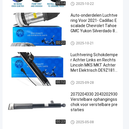
De lente van de luchtopschorti
00:14
2025-10-22
ng
Auto-onderdelen Luchtve
ring Voor 2021- Cadillac E
scalade Chevrolet Tahoe
GMC Yukon Silverdado 84
844792 XLB
De lente van de luchtopschorti
00:22
2025-10-21
ng
Luchtvering Schokdempe
r Achter Links en Rechts
Lincoln MKS MKT Achter
Met Elektrisch DE9Z1812
5J DE9Z18125B DE9Z181
25G DE9Z18125H DE9Z18
De Schok van de luchtopschor
00:12
2025-09-28
125F
ting
2073204330 2043202930
Verstelbare ophangingss
chok voor verstelbare pre
staties
De Schok van de luchtopschor
00:23
2025-05-08
ting