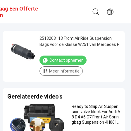
aag Een Offerte
n
2513203113 Front Air Ride Suspension
Bags voor de Klasse W251 van Mercedes R
Contact opnemen
Meer informatie
Gerelateerde video's
Ready to Ship Air Suspen
sion valve block For Audi A
8 D4 A6 C7 Front Air Sprin
gbag Suspension 4H0616
013 4G0616005C