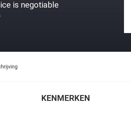
ice is negotiable
s
rijving
KENMERKEN