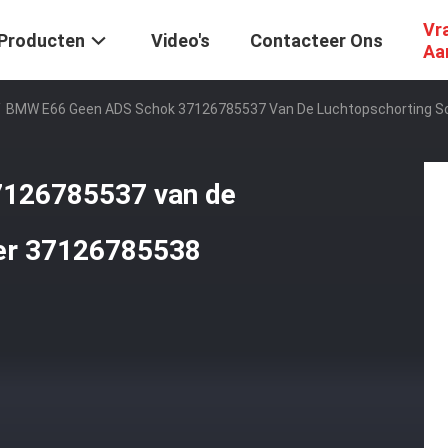
Vr
Producten
Video's
Contacteer Ons
Aa
/
BMW E66 Geen ADS Schok 37126785537 Van De Luchtopschorting S
126785537 van de
er 37126785538