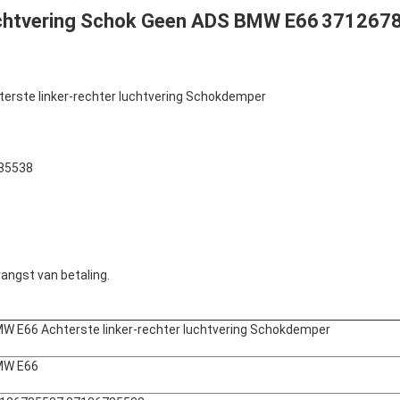
htvering Schok Geen ADS BMW E66
371267
erste linker-rechter luchtvering Schokdemper
85538
angst van betaling.
W E66 Achterste linker-rechter luchtvering Schokdemper
MW E66