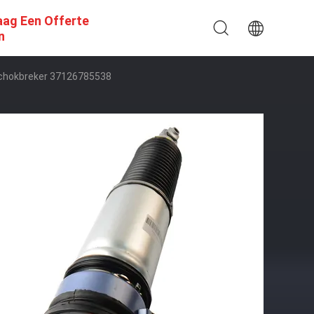
aag Een Offerte
n
chokbreker 37126785538