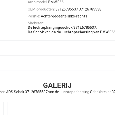
Auto model:
BMW E66
OEM-producten:
37126785537 37126785538
Positie:
Achtergedeelte links-rechts
Markeren:
,
De luchtophangingsschok 37126785537
De Schok van de de Luchtopschorting van BMW E6
GALERIJ
en ADS Schok 37126785537 van de Luchtopschorting Schokbreker 