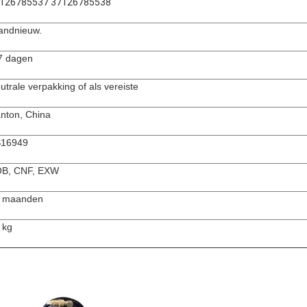
126785537 37126785538
andnieuw.
7 dagen
utrale verpakking of als vereiste
nton, China
16949
B, CNF, EXW
 maanden
 kg