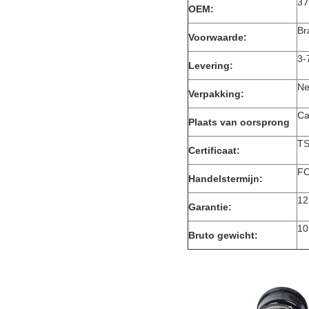
37
OEM:
Br
Voorwaarde:
3-
Levering:
Ne
Verpakking:
Ca
Plaats van oorsprong
TS
Certificaat:
FO
Handelstermijn:
12
Garantie:
10
Bruto gewicht: