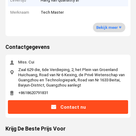
Levertijd
Hang van quanatity af
Merknaam
Tech Master
Bekijk meer
Contactgegevens
Miss. Cui
Zaal 629 die, 6de Verdieping, 2, het Plein van Groenland
Huichuang, Road van Nr 6 Kexing, de Privé Wetenschap van
Guangzhou en Technologiepark, Road van Nr 1633 Beitai,
Baiyun-District, Guangzhou aanlegt
+8618620791831
Contact nu
Krijg De Beste Prijs Voor