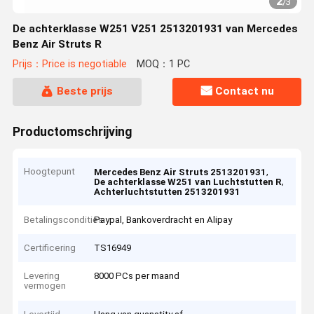
2
/
3
De achterklasse W251 V251 2513201931 van Mercedes
Benz Air Struts R
Prijs：Price is negotiable
MOQ：1 PC
Beste prijs
Contact nu
Productomschrijving
Hoogtepunt
,
Mercedes Benz Air Struts 2513201931
,
De achterklasse W251 van Luchtstutten R
Achterluchtstutten 2513201931
Betalingscondities
Paypal, Bankoverdracht en Alipay
Certificering
TS16949
Levering
8000 PCs per maand
vermogen