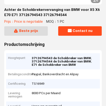
2
/
4
Achter de Schokbrekervervanging van BMW voor X5 X6
E70 E71 37126794543 37126794544
Prijs：Price is negotiable
MOQ：1 PC
Beste prijs
Contact nu
Productomschrijving
Hoogtepunt
,
37126794543 de Schokbreker van BMW
,
37126794544 de Schokbreker van BMW
E71 de Schokbreker van BMW
Betalingscondities
Paypal, Bankoverdracht en Alipay
Certificering
TS16949
Levering
8000 PCs per Maand
vermogen