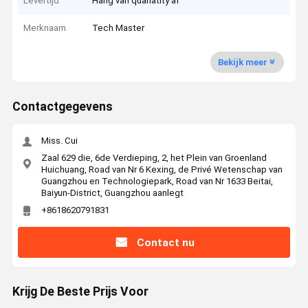
Levertijd
Hang van quanatity af
Merknaam
Tech Master
Bekijk meer
Contactgegevens
Miss. Cui
Zaal 629 die, 6de Verdieping, 2, het Plein van Groenland
Huichuang, Road van Nr 6 Kexing, de Privé Wetenschap van
Guangzhou en Technologiepark, Road van Nr 1633 Beitai,
Baiyun-District, Guangzhou aanlegt
+8618620791831
Contact nu
Krijg De Beste Prijs Voor