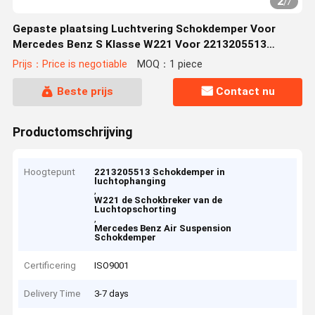
2
/
7
Gepaste plaatsing Luchtvering Schokdemper Voor
Mercedes Benz S Klasse W221 Voor 2213205513
2213205613
Prijs：Price is negotiable
MOQ：1 piece
Beste prijs
Contact nu
Productomschrijving
Hoogtepunt
2213205513 Schokdemper in
luchtophanging
,
W221 de Schokbreker van de
Luchtopschorting
,
Mercedes Benz Air Suspension
Schokdemper
Certificering
ISO9001
Delivery Time
3-7 days