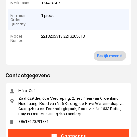
Merknaam
TMAIRSUS
Minimum
1 piece
Order
Quantity
Model
2213205513 2213205613
Number
Bekijk meer
Contactgegevens
Miss. Cui
Zaal 629 die, 6de Verdieping, 2, het Plein van Groenland
Huichuang, Road van Nr 6 Kexing, de Privé Wetenschap van
Guangzhou en Technologiepark, Road van Nr 1633 Beitai,
Baiyun-District, Guangzhou aanlegt
+8618620791831
Contact nu