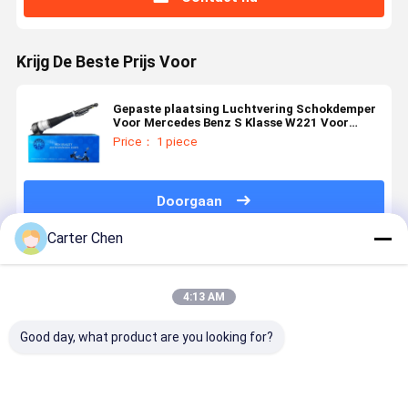
Krijg De Beste Prijs Voor
Gepaste plaatsing Luchtvering Schokdemper
Voor Mercedes Benz S Klasse W221 Voor
2213205513 2213205613
Price： 1 piece
Doorgaan
Carter Chen
Geadviseerde Producten
4:13 AM
Good day, what product are you looking for?
1027361-00-
Luchtschokdemper
Onderdeelnr.:
Automatis
G for Tesla
vooraan,
4877147AF /
ophanging