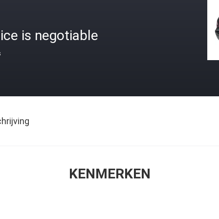
ice is negotiable
s
rijving
KENMERKEN