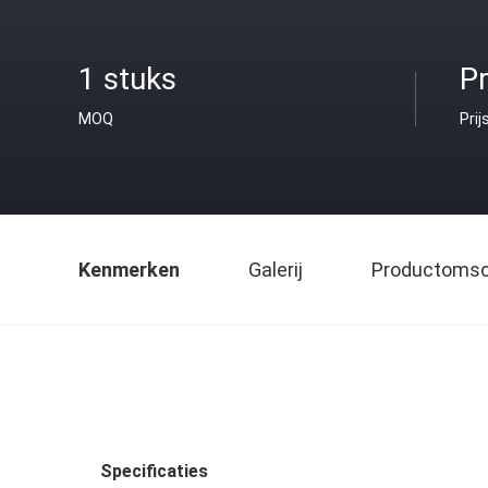
1 stuks
Pr
MOQ
Prij
Kenmerken
Galerij
Productomsch
Specificaties