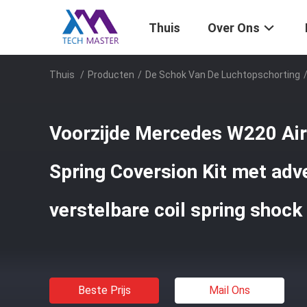
Thuis
Over Ons
Thuis
/
Producten
/
De Schok Van De Luchtopschorting
Voorzijde Mercedes W220 Air 
Spring Coversion Kit met adv
verstelbare coil spring shock
Beste Prijs
Mail Ons