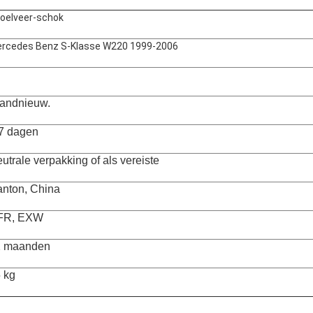
oelveer-schok
rcedes Benz S-Klasse W220 1999-2006
andnieuw.
7 dagen
utrale verpakking of als vereiste
nton, China
FR, EXW
2 maanden
 kg