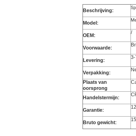
Sp
Beschrijving:
Me
Model:
/
OEM:
Br
Voorwaarde:
3-
Levering:
Ne
Verpakking:
Plaats van
Ca
oorsprong
C
Handelstermijn:
1
Garantie:
15
Bruto gewicht: