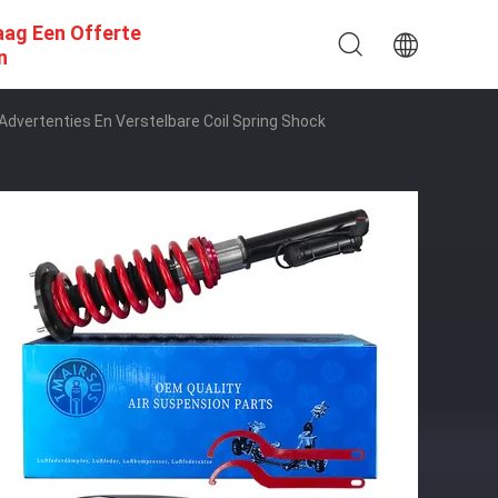
aag Een Offerte
n
 Advertenties En Verstelbare Coil Spring Shock