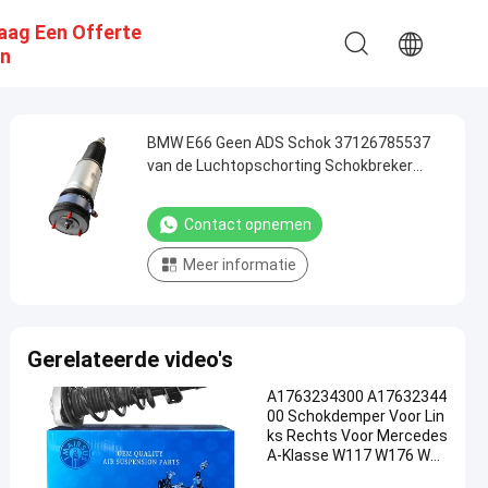
aag Een Offerte
n
BMW E66 Geen ADS Schok 37126785537
van de Luchtopschorting Schokbreker
37126785538
Contact opnemen
Meer informatie
Gerelateerde video's
A1763234300 A17632344
00 Schokdemper Voor Lin
ks Rechts Voor Mercedes
A-Klasse W117 W176 W24
6