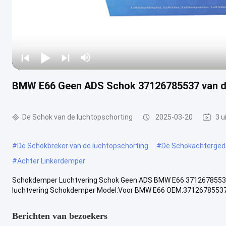
BMW E66 Geen ADS Schok 37126785537 van d
De Schok van de luchtopschorting
2025-03-20
3 u
#
De Schokbreker van de luchtopschorting
#
De Schokachtergede
#
Achter Linkerdemper
Schokdemper Luchtvering Schok Geen ADS BMW E66 37126785537 
luchtvering Schokdemper Model:Voor BMW E66 OEM:37126785537 
Berichten van bezoekers