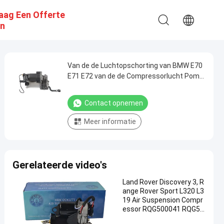
aag Een Offerte
n
Van de de Luchtopschorting van BMW E70
E71 E72 van de de Compressorlucht Pomp
37206799419 37206859714 37206789938
Contact opnemen
Meer informatie
Gerelateerde video's
Land Rover Discovery 3, R
ange Rover Sport L320 L3
19 Air Suspension Compr
essor RQG500041 RQG50
0120 RQG500080 RQG500