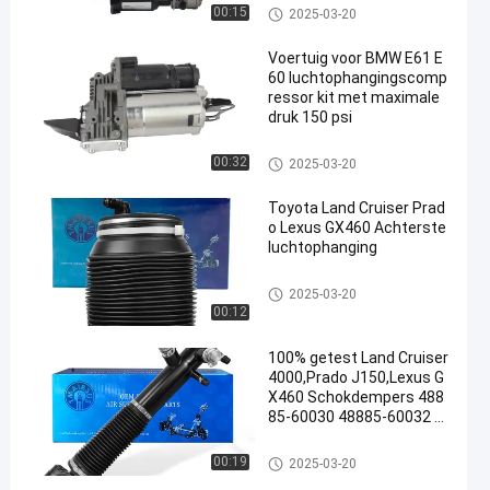
061 2005-2009 Met ISO-c
De Compressor van de luchtop
00:15
2025-03-20
ertificering
schorting
Voertuig voor BMW E61 E
60 luchtophangingscomp
ressor kit met maximale
druk 150 psi
De Compressor van de luchtop
00:32
2025-03-20
schorting
Toyota Land Cruiser Prad
o Lexus GX460 Achterste
luchtophanging
De lente van de luchtopschorti
2025-03-20
ng
00:12
100% getest Land Cruiser
4000,Prado J150,Lexus G
X460 Schokdempers 488
85-60030 48885-60032 A
chterste plaats vervangin
g
autoschokbreker
00:19
2025-03-20